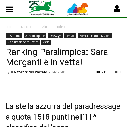
Home
Discipline
Altre discipline
Discipline
Altre discipline
Dressage
Per voi
Eventi e manifestazioni
Riabilitazione equestre
Varie
Ranking Paralimpica: Sara
Morganti è in vetta!
By
Il Network del Portale
-
04/12/2019
2110
0
La stella azzurra del paradressage
a quota 1518 punti nell’11ª