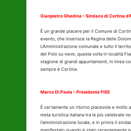
Gianpietro Ghedina – Sindaco di Cortina 
È un grande piacere per il Comune di Corti
evento, che inserisce la Regina delle Dolomit
L’Amministrazione comunale e tutto il territ
del Polo su neve, questa volta in località Fi
stagione di grandi appuntamenti, in linea co
sempre è Cortina.
Marco Di Paola – Presidente FISE
È certamente un ritorno piacevole e molto a
meta turistica italiana tra le più celebrate
l’amministrazione locale, e in primis il sind
manifestato quando è stato recentemente pr