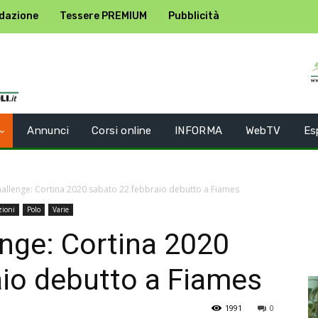
dazione
Tessere PREMIUM
Pubblicità
Annunci
Corsi online
INFORMA
WebTV
Es
Challenge: Cortina 2020 sabato 22 febbraio debutto a Fiames
zioni
Polo
Varie
enge: Cortina 2020
aio debutto a Fiames
1991
0