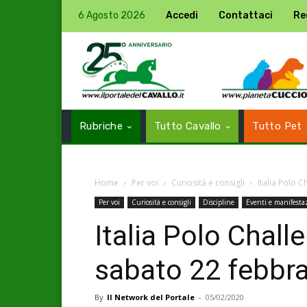
6 Agosto 2026
Accedi
Contattaci
Re
Rubriche
Tutto Cavallo
Tutto Pet
Home
Per voi
Curiosità e consigli
Italia Polo 
Per voi
Curiosità e consigli
Discipline
Eventi e manifesta
Italia Polo Chall
sabato 22 febbr
By
Il Network del Portale
-
05/02/2020