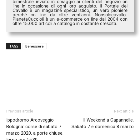
bimestrale inviato in omaggio ai clienti del negozio on
line in occasione di ogni loro acquisto. Il Portale del
Cavallo è un magazine specialistico, un vero pioniere
perché on line da oltre vent’anni. Nonsolocavallo-
PianetaCuccioli è un e-commerce on line dal 2004 con
oltre 15.000 articoli a catalogo in costante crescita.
TAGS
Benessere
Previous article
Next article
Ippodromo Arcoveggio
Il Weekend a Capannelle.
Bologna: corse di sabato 7
Sabato 7 e domenica 8 marzo
marzo 2020, a porte chiuse.
Inizio ore 15.30