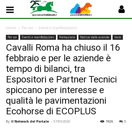
Home
Per voi
Eventi e manifestazioni
Per voi
Eventi e manifestazioni
Formazione
Notizie dalle aziende
Varie
Cavalli Roma ha chiuso il 16
febbraio e per le aziende è
tempo di bilanci, tra
Espositori e Partner Tecnici
spiccano per interesse e
qualità le pavimentazioni
Ecohorse di ECOPLUS
By
Il Network del Portale
-
07/03/2020
1926
0