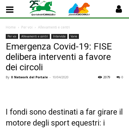
Home
Per voi
Allevamenti e centri
Per voi
Allevamenti e centri
Interviste
Varie
Emergenza Covid-19: FISE
delibera interventi a favore
dei circoli
By
Il Network del Portale
-
10/04/2020
2079
0
I fondi sono destinati a far girare il
motore degli sport equestri: i