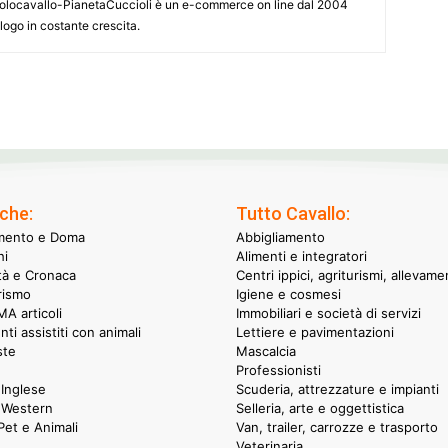
onsolocavallo-PianetaCuccioli è un e-commerce on line dal 2004
alogo in costante crescita.
che:
Tutto Cavallo:
mento e Doma
Abbigliamento
hi
Alimenti e integratori
ità e Cronaca
Centri ippici, agriturismi, allevame
rismo
Igiene e cosmesi
A articoli
Immobiliari e società di servizi
nti assistiti con animali
Lettiere e pavimentazioni
ste
Mascalcia
Professionisti
Inglese
Scuderia, attrezzature e impianti
 Western
Selleria, arte e oggettistica
et e Animali
Van, trailer, carrozze e trasporto
Veterinaria