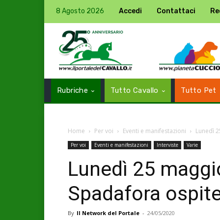
8 Agosto 2026
Accedi
Contattaci
Re
Rubriche
Tutto Cavallo
Tutto Pet
Home
Per voi
Eventi e manifestazioni
Lunedì 2
Per voi
Eventi e manifestazioni
Interviste
Varie
Lunedì 25 maggio
Spadafora ospite
By
Il Network del Portale
-
24/05/2020