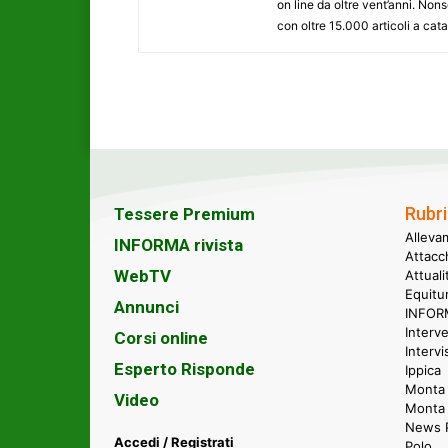
on line da oltre vent’anni. N
con oltre 15.000 articoli a cat
Rubri
Tessere Premium
Alleva
INFORMA rivista
Attacc
WebTV
Attual
Equitu
Annunci
INFORM
Interve
Corsi online
Intervi
Esperto Risponde
Ippica
Monta 
Video
Monta
News P
Accedi / Registrati
Polo