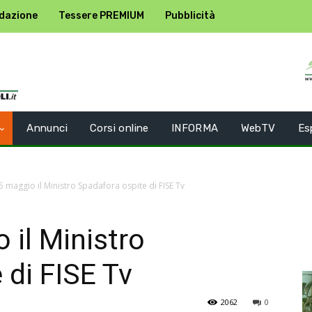
dazione
Tessere PREMIUM
Pubblicità
Annunci
Corsi online
INFORMA
WebTV
Es
5 maggio il Ministro Spadafora ospite di FISE Tv
 il Ministro
 di FISE Tv
2062
0