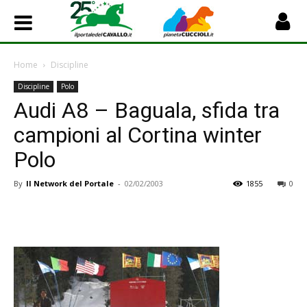
Home
Discipline
Discipline
Polo
Audi A8 – Baguala, sfida tra
campioni al Cortina winter
Polo
By
Il Network del Portale
-
02/02/2003
1855
0