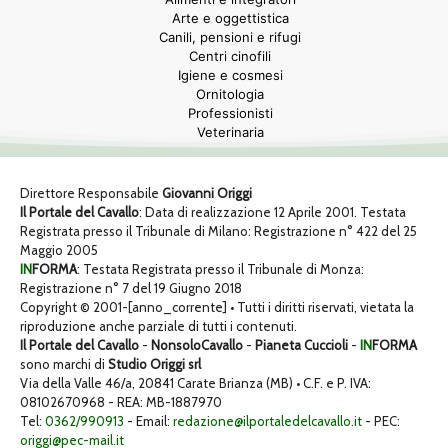
Arte e oggettistica
Canili, pensioni e rifugi
Centri cinofili
Igiene e cosmesi
Ornitologia
Professionisti
Veterinaria
Direttore Responsabile
Giovanni Origgi
Il Portale del Cavallo
: Data di realizzazione 12 Aprile 2001. Testata
Registrata presso il Tribunale di Milano: Registrazione n° 422 del 25
Maggio 2005
IN
FORMA
: Testata Registrata presso il Tribunale di Monza:
Registrazione n° 7 del 19 Giugno 2018
Copyright © 2001-[anno_corrente] • Tutti i diritti riservati, vietata la
riproduzione anche parziale di tutti i contenuti.
Il Portale del Cavallo
-
NonsoloCavallo
-
Pianeta Cuccioli
-
IN
FORMA
sono marchi di
Studio Origgi srl
Via della Valle 46/a, 20841 Carate Brianza (MB) • C.F. e P. IVA:
08102670968 - REA: MB-1887970
Tel:
0362/990913
- Email:
redazione@ilportaledelcavallo.it
- PEC:
origgi@pec-mail.it