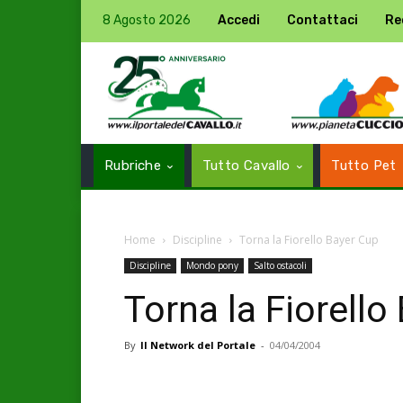
8 Agosto 2026
Accedi
Contattaci
Re
Rubriche
Tutto Cavallo
Tutto Pet
Home
Discipline
Torna la Fiorello Bayer Cup
Discipline
Mondo pony
Salto ostacoli
Torna la Fiorello
By
Il Network del Portale
-
04/04/2004