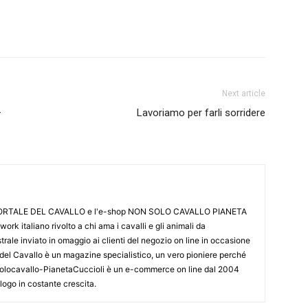
Next article
–
Lavoriamo per farli sorridere
L PORTALE DEL CAVALLO e l'e-shop NON SOLO CAVALLO PIANETA
k italiano rivolto a chi ama i cavalli e gli animali da
ale inviato in omaggio ai clienti del negozio on line in occasione
le del Cavallo è un magazine specialistico, un vero pioniere perché
onsolocavallo-PianetaCuccioli è un e-commerce on line dal 2004
alogo in costante crescita.