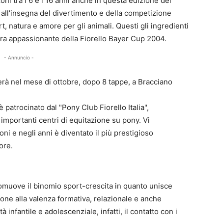
ni tra i 6 e i 16 anni anche in questa edizione del
e all'insegna del divertimento e della competizione
, natura e amore per gli animali. Questi gli ingredienti
ra appassionante della Fiorello Bayer Cup 2004.
- Annuncio -
erà nel mese di ottobre, dopo 8 tappe, a Bracciano
 patrocinato dal "Pony Club Fiorello Italia",
importanti centri di equitazione su pony. Vi
ni e negli anni è diventato il più prestigioso
ore.
romuove il binomio sport-crescita in quanto unisce
zione alla valenza formativa, relazionale e anche
à infantile e adolescenziale, infatti, il contatto con i