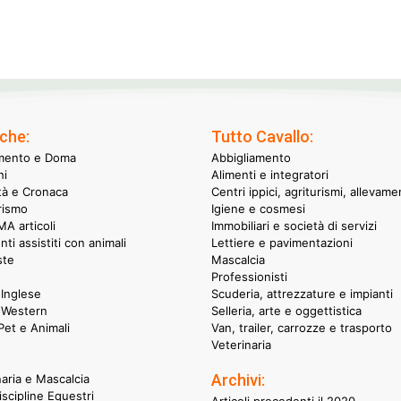
che:
Tutto Cavallo:
mento e Doma
Abbigliamento
hi
Alimenti e integratori
ità e Cronaca
Centri ippici, agriturismi, allevame
rismo
Igiene e cosmesi
A articoli
Immobiliari e società di servizi
nti assistiti con animali
Lettiere e pavimentazioni
ste
Mascalcia
Professionisti
Inglese
Scuderia, attrezzature e impianti
 Western
Selleria, arte e oggettistica
et e Animali
Van, trailer, carrozze e trasporto
Veterinaria
Archivi:
naria e Mascalcia
iscipline Equestri