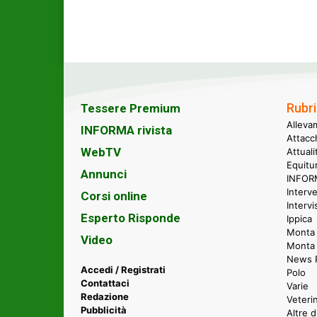
Rubri
Tessere Premium
Alleva
INFORMA rivista
Attacc
WebTV
Attual
Equitu
Annunci
INFORM
Interve
Corsi online
Intervi
Esperto Risponde
Ippica
Monta 
Video
Monta
News P
Accedi / Registrati
Polo
Contattaci
Varie
Redazione
Veteri
Pubblicità
Altre d