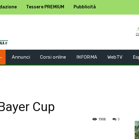
dazione
Tessere PREMIUM
Pubblicità
Annunci
Corsi online
INFORMA
WebTV
Es
 Bayer Cup
1908
0