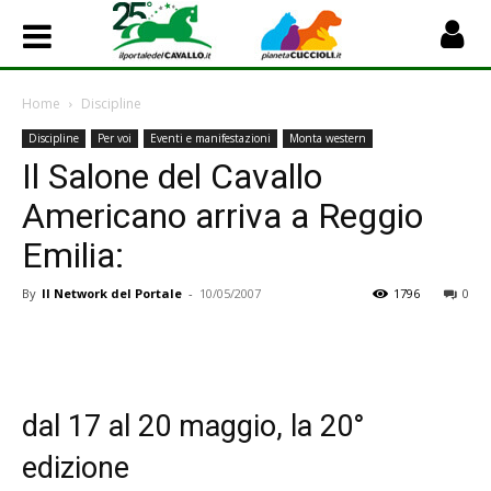
Home
Discipline
Discipline
Per voi
Eventi e manifestazioni
Monta western
Il Salone del Cavallo
Americano arriva a Reggio
Emilia:
By
Il Network del Portale
-
10/05/2007
1796
0
dal 17 al 20 maggio, la 20°
edizione