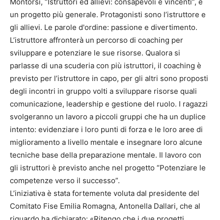
Montorsi, “Istruttori ed allievi: consapevoli e vincenti”, è
un progetto più generale. Protagonisti sono l’istruttore e
gli allievi. Le parole d'ordine: passione e divertimento.
L’istruttore affronterà un percorso di coaching per
sviluppare e potenziare le sue risorse. Qualora si
parlasse di una scuderia con più istruttori, il coaching è
previsto per l’istruttore in capo, per gli altri sono proposti
degli incontri in gruppo volti a sviluppare risorse quali
comunicazione, leadership e gestione del ruolo. I ragazzi
svolgeranno un lavoro a piccoli gruppi che ha un duplice
intento: evidenziare i loro punti di forza e le loro aree di
miglioramento a livello mentale e insegnare loro alcune
tecniche base della preparazione mentale. Il lavoro con
gli istruttori è previsto anche nel progetto “Potenziare le
competenze verso il successo”.
L’iniziativa è stata fortemente voluta dal presidente del
Comitato Fise Emilia Romagna, Antonella Dallari, che al
riguardo ha dichiarato: «Ritengo che i due progetti