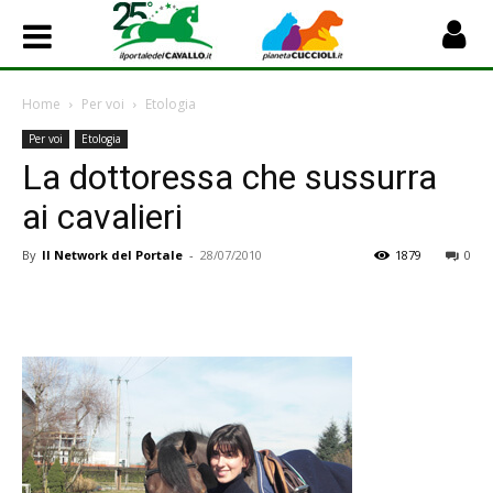
Home
Per voi
Etologia
Per voi
Etologia
La dottoressa che sussurra
ai cavalieri
By
Il Network del Portale
-
28/07/2010
1879
0