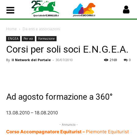
Home
Da enti e associazioni
ENGEA
Per voi
Formazione
Corsi per soli soci E.N.G.E.A.
By
Il Network del Portale
-
30/07/2010
2169
0
Ad agosto formazione a 360°
13.08.2010 – 18.08.2010
- Annuncio -
Corso Accompagnatore Equiturist –
Piemonte Equiturist