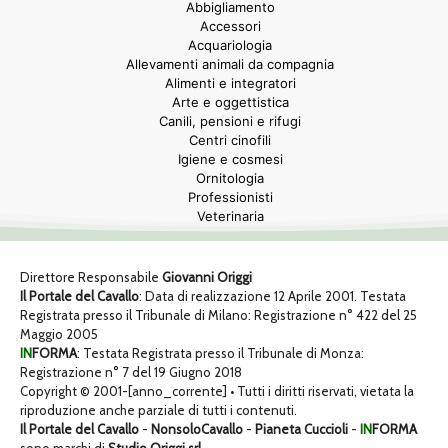
Abbigliamento
Accessori
Acquariologia
Allevamenti animali da compagnia
Alimenti e integratori
Arte e oggettistica
Canili, pensioni e rifugi
Centri cinofili
Igiene e cosmesi
Ornitologia
Professionisti
Veterinaria
Direttore Responsabile
Giovanni Origgi
Il Portale del Cavallo
: Data di realizzazione 12 Aprile 2001. Testata
Registrata presso il Tribunale di Milano: Registrazione n° 422 del 25
Maggio 2005
IN
FORMA
: Testata Registrata presso il Tribunale di Monza:
Registrazione n° 7 del 19 Giugno 2018
Copyright © 2001-[anno_corrente] • Tutti i diritti riservati, vietata la
riproduzione anche parziale di tutti i contenuti.
Il Portale del Cavallo
-
NonsoloCavallo
-
Pianeta Cuccioli
-
IN
FORMA