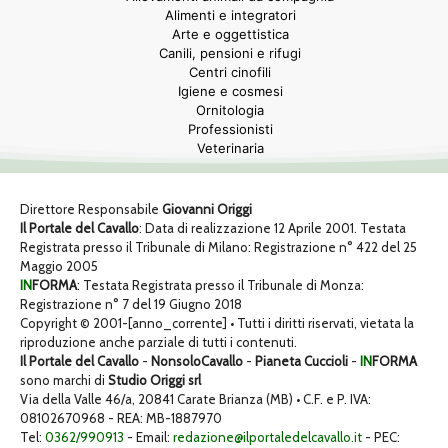
Alimenti e integratori
Arte e oggettistica
Canili, pensioni e rifugi
Centri cinofili
Igiene e cosmesi
Ornitologia
Professionisti
Veterinaria
Direttore Responsabile
Giovanni Origgi
Il Portale del Cavallo
: Data di realizzazione 12 Aprile 2001. Testata
Registrata presso il Tribunale di Milano: Registrazione n° 422 del 25
Maggio 2005
IN
FORMA
: Testata Registrata presso il Tribunale di Monza:
Registrazione n° 7 del 19 Giugno 2018
Copyright © 2001-[anno_corrente] • Tutti i diritti riservati, vietata la
riproduzione anche parziale di tutti i contenuti.
Il Portale del Cavallo
-
NonsoloCavallo
-
Pianeta Cuccioli
-
IN
FORMA
sono marchi di
Studio Origgi srl
Via della Valle 46/a, 20841 Carate Brianza (MB) • C.F. e P. IVA:
08102670968 - REA: MB-1887970
Tel:
0362/990913
- Email:
redazione@ilportaledelcavallo.it
- PEC: