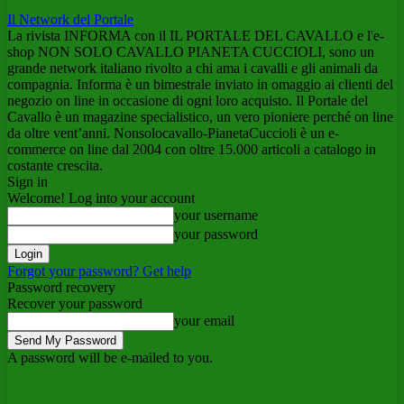
Il Network del Portale
La rivista INFORMA con il IL PORTALE DEL CAVALLO e l'e-
shop NON SOLO CAVALLO PIANETA CUCCIOLI, sono un
grande network italiano rivolto a chi ama i cavalli e gli animali da
compagnia. Informa è un bimestrale inviato in omaggio ai clienti del
negozio on line in occasione di ogni loro acquisto. Il Portale del
Cavallo è un magazine specialistico, un vero pioniere perché on line
da oltre vent’anni. Nonsolocavallo-PianetaCuccioli è un e-
commerce on line dal 2004 con oltre 15.000 articoli a catalogo in
costante crescita.
Sign in
Welcome! Log into your account
your username
your password
Forgot your password? Get help
Password recovery
Recover your password
your email
A password will be e-mailed to you.