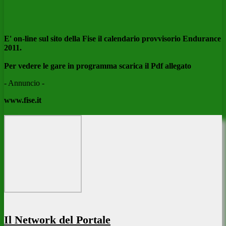
E' on-line sul sito della Fise il calendario provvisorio Endurance
2011.
Per vedere le gare in programma scarica il Pdf allegato
- Annuncio -
www.fise.it
Il Network del Portale