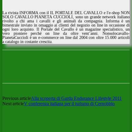
La rivista INFORMA con il IL PORTALE DEL CAVALLO e l'e-shop NON
SOLO CAVALLO PIANETA CUCCIOLI, sono un grande network italiano
rivolto a chi ama i cavalli e gli animali da compagnia. Informa è un
bimestrale inviato in omaggio ai clienti del negozio on line in occasione di
ogni loro acquisto. Il Portale del Cavallo è un magazine specialistico, un
vero pioniere perché on line da oltre vent’anni. Nonsolocavallo-
PianetaCuccioli è un e-commerce on line dal 2004 con oltre 15.000 articoli
a catalogo in costante crescita.
Previous article
Alla scoperta di Garda Endurance Lifestyle 2011
Next article
V conferenza italiana per il turismo di Cernobbio