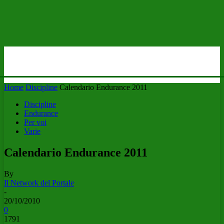
Home
Discipline
Calendario Endurance 2011
Discipline
Endurance
Per voi
Varie
Calendario Endurance 2011
By
Il Network del Portale
-
20/10/2010
0
1791