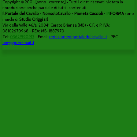
Copyright © 2001-[anno_corrente] • Tutti i diritti riservati, vietata la
riproduzione anche parziale di tutti i contenuti.
Il Portale del Cavallo
-
NonsoloCavallo
-
Pianeta Cuccioli
-
IN
FORMA
sono
marchi di
Studio Origgi srl
Via della Valle 46/a, 20841 Carate Brianza (MB) • C.F. e P. IVA:
08102670968 - REA: MB-1887970
Tel:
0362/990913
- Email:
redazione@ilportaledelcavallo.it
- PEC:
origgi@pec-mail.it