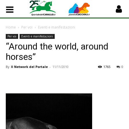
Home
Per voi
Eventi e manifestazioni
Per voi
Eventi e manifestazioni
“Around the world, around
horses”
By
Il Network del Portale
-
11/11/2010
1765
0