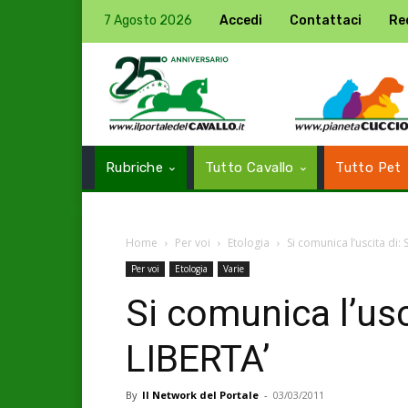
7 Agosto 2026
Accedi
Contattaci
Re
Rubriche
Tutto Cavallo
Tutto Pet
Home
Per voi
Etologia
Si comunica l’uscita di:
Per voi
Etologia
Varie
Si comunica l’usc
LIBERTA’
By
Il Network del Portale
-
03/03/2011