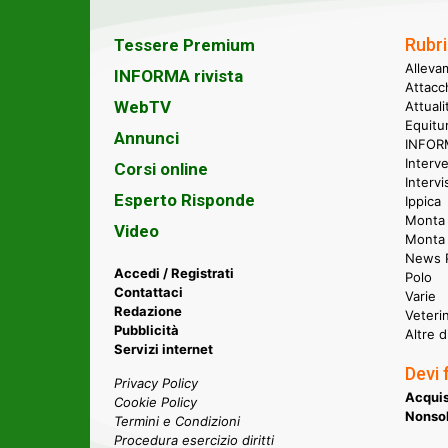
Rubri
Tessere Premium
Alleva
INFORMA rivista
Attacc
WebTV
Attual
Equitu
Annunci
INFORM
Interve
Corsi online
Intervi
Esperto Risponde
Ippica
Monta 
Video
Monta
News P
Accedi / Registrati
Polo
Contattaci
Varie
Redazione
Veteri
Pubblicità
Altre d
Servizi internet
Devi 
Privacy Policy
Acquis
Cookie Policy
Nonsol
Termini e Condizioni
Procedura esercizio diritti