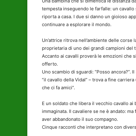
Una bambina che si dimentica le distanza da
tempesta inseguendo le farfalle: un cavallo 
riporta a casa. I due si danno un gioioso ap
continuare a esplorare il mondo.
Un’attrice ritrova nell’ambiente delle corse 
proprietaria di uno dei grandi campioni del tr
Accanto ai cavalli proverà le emozioni che s
offerto.
Uno scambio di sguardi: “Posso ancora?”. Il
“il cavallo della Vidal” – trova a fine carrie
che ci fa amici”.
E un soldato che libera il vecchio cavallo ai
immaginata. Il cavaliere se ne è andato: ma 
aver abbandonato il suo compagno.
Cinque racconti che interpretano con divers