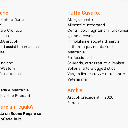
che:
Tutto Cavallo:
mento e Doma
Abbigliamento
hi
Alimenti e integratori
ità e Cronaca
Centri ippici, agriturismi, allevame
rismo
Igiene e cosmesi
A articoli
Immobiliari e società di servizi
nti assistiti con animali
Lettiere e pavimentazioni
ste
Mascalcia
Professionisti
Inglese
Scuderia, attrezzature e impianti
 Western
Selleria, arte e oggettistica
et e Animali
Van, trailer, carrozze e trasporto
Veterinaria
Archivi:
naria e Mascalcia
iscipline Equestri
Articoli precedenti il 2020
Forum
fare un regalo?
ta un Buono Regalo su
oCavallo.it