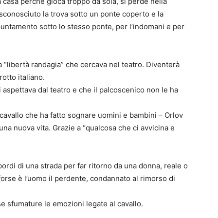
 casa perché gioca troppo da sola, si perde nella
sconosciuto la trova sotto un ponte coperto e la
puntamento sotto lo stesso ponte, per l’indomani e per
la “libertà randagia” che cercava nel teatro. Diventerà
otto italiano.
i aspettava dal teatro e che il palcoscenico non le ha
 cavallo che ha fatto sognare uomini e bambini – Orlov
ra una nuova vita. Grazie a “qualcosa che ci avvicina e
 bordi di una strada per far ritorno da una donna, reale o
forse è l’uomo il perdente, condannato al rimorso di
e sfumature le emozioni legate al cavallo.