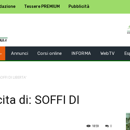
dazione
Tessere PREMIUM
Pubblicità
Annunci
Corsi online
INFORMA
WebTV
Es
 SOFFI DI LIBERTA’
ita di: SOFFI DI
1859
0