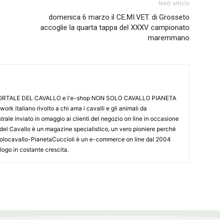
Next article
domenica 6 marzo il CE.MI.VET. di Grosseto
accoglie la quarta tappa del XXXV campionato
maremmano
L PORTALE DEL CAVALLO e l'e-shop NON SOLO CAVALLO PIANETA
k italiano rivolto a chi ama i cavalli e gli animali da
ale inviato in omaggio ai clienti del negozio on line in occasione
le del Cavallo è un magazine specialistico, un vero pioniere perché
onsolocavallo-PianetaCuccioli è un e-commerce on line dal 2004
alogo in costante crescita.