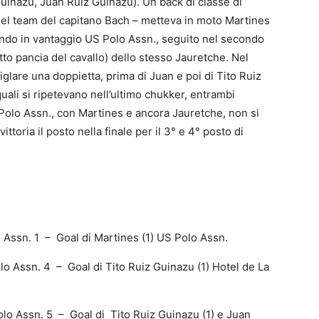
uinazu, Juan Ruiz Guinazu). Un back di classe di
del team del capitano Bach – metteva in moto Martines
ando in vantaggio US Polo Assn., seguito nel secondo
tto pancia del cavallo) dello stesso Jauretche. Nel
iglare una doppietta, prima di Juan e poi di Tito Ruiz
quali si ripetevano nell’ultimo chukker, entrambi
 Polo Assn., con Martines e ancora Jauretche, non si
toria il posto nella finale per il 3° e 4° posto di
ssn. 1 – Goal di Martines (1) US Polo Assn.
Assn. 4 – Goal di Tito Ruiz Guinazu (1) Hotel de La
 Assn. 5 – Goal di Tito Ruiz Guinazu (1) e Juan