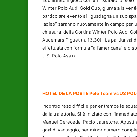
Equilibrato il gioco con un risultato di sol
Winter Polo Audi Gold Cup, giunta alla vent
particolare evento si guadagna un suo spazi
ladies” saranno nuovamente in campo per un 
chiusura della Cortina Winter Polo Audi Gold
Audemars Piguet (h. 13.30). La partita valid
effettuata con formula “all’americana” e disp
U.S. Polo Ass.n.
HOTEL DE LA POSTE Polo Team vs US POLO
Incontro reso difficile per entrambe le squa
dalla traiettoria. Si è iniziato con l’immedi
Manuel Cereceda, Pablo Jauretche, Agustin 
goal di vantaggio, per minor numero comples