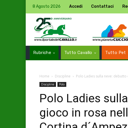
8 Agosto 2026
Accedi
Contattaci
Re
Rubriche
Tutto Cavallo
Tutto Pet
Home
Discipline
Polo Ladies sulla neve: debutto d
Discipline
Polo
Polo Ladies sull
gioco in rosa nel
Cortina d´Ampez