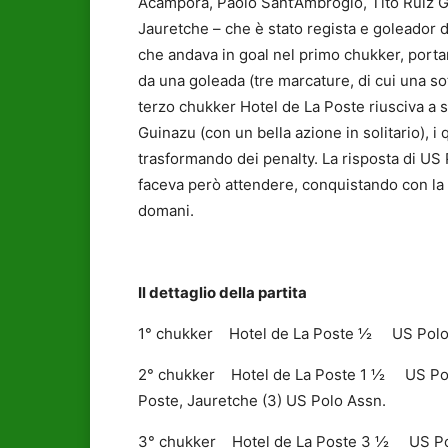
Acampora, Paolo Sant’Ambrogio, Tito Ruiz G
Jauretche – che è stato regista e goleador 
che andava in goal nel primo chukker, port
da una goleada (tre marcature, di cui una so
terzo chukker Hotel de La Poste riusciva a s
Guinazu (con un bella azione in solitario), i 
trasformando dei penalty. La risposta di US
faceva però attendere, conquistando con la vit
domani.
Il dettaglio della partita
1° chukker Hotel de La Poste ½ US Polo A
2° chukker Hotel de La Poste 1 ½ US Polo 
Poste, Jauretche (3) US Polo Assn.
3° chukker Hotel de La Poste 3 ½ US Polo