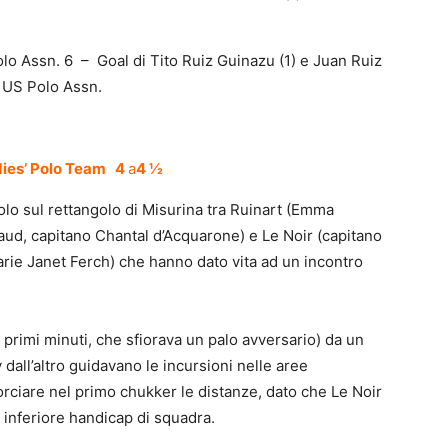
Assn. 6 – Goal di Tito Ruiz Guinazu (1) e Juan Ruiz
) US Polo Assn.
dies’ Polo Team 4
a
4 ½
polo sul rettangolo di Misurina tra Ruinart (Emma
ud, capitano Chantal d’Acquarone) e Le Noir (capitano
arie Janet Ferch) che hanno dato vita ad un incontro
 primi minuti, che sfiorava un palo avversario) da un
dall’altro guidavano le incursioni nelle aree
orciare nel primo chukker le distanze, dato che Le Noir
 inferiore handicap di squadra.