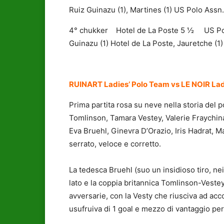
Ruiz Guinazu (1), Martines (1) US Polo Assn.
4° chukker Hotel de La Poste 5 ½ US Polo 
Guinazu (1) Hotel de La Poste, Jauretche (1
RUINART Ladies’ Polo Team vs LE NOIR La
Prima partita rosa su neve nella storia del 
Tomlinson, Tamara Vestey, Valerie Fraychina
Eva Bruehl, Ginevra D’Orazio, Iris Hadrat, M
serrato, veloce e corretto.
La tedesca Bruehl (suo un insidioso tiro, nei
lato e la coppia britannica Tomlinson-Vestey 
avversarie, con la Vesty che riusciva ad acc
usufruiva di 1 goal e mezzo di vantaggio per