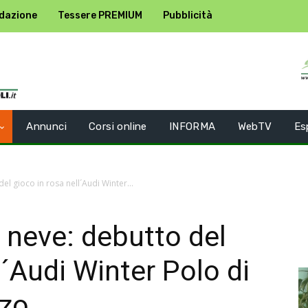
dazione
Tessere PREMIUM
Pubblicità
Annunci
Corsi online
INFORMA
WebTV
Es
el gioco in rosa nell´Audi Winter...
a neve: debutto del
l´Audi Winter Polo di
zo.