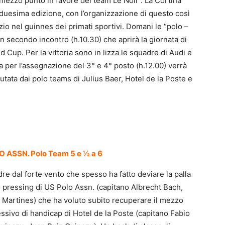
o mezzo punto in favore del team Le Noir . La Cortina
iduesima edizione, con l’organizzazione di questo così
o nel guinnes dei primati sportivi. Domani le “polo –
secondo incontro (h.10.30) che aprirà la giornata di
 Cup. Per la vittoria sono in lizza le squadre di Audi e
a per l’assegnazione del 3° e 4° posto (h.12.00) verrà
utata dai polo teams di Julius Baer, Hotel de la Poste e
 ASSN. Polo Team 5 e ½ a 6
dre dal forte vento che spesso ha fatto deviare la palla
ato pressing di US Polo Assn. (capitano Albrecht Bach,
Martines) che ha voluto subito recuperare il mezzo
sivo di handicap di Hotel de la Poste (capitano Fabio