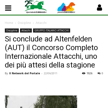
Home
Discipline
Attacchi
Discipline
Attacchi
GRUPPO ITALIANO ATTACCHI
Si conclude ad Altenfelden
(AUT) il Concorso Completo
Internazionale Attacchi, uno
dei più attesi della stagione
By
Il Network del Portale
-
22/06/2011
1926
0