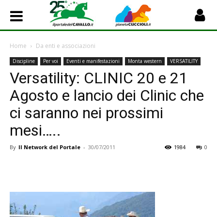
Home
Da enti e associazioni
Discipline
Per voi
Eventi e manifestazioni
Monta western
VERSATILITY
Versatility: CLINIC 20 e 21
Agosto e lancio dei Clinic che
ci saranno nei prossimi
mesi…..
By
Il Network del Portale
-
30/07/2011
1984
0