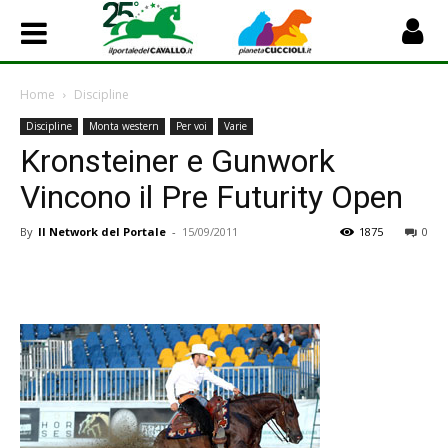
Home
Discipline
Discipline
Monta western
Per voi
Varie
Kronsteiner e Gunwork
Vincono il Pre Futurity Open
By
Il Network del Portale
-
15/09/2011
1875
0