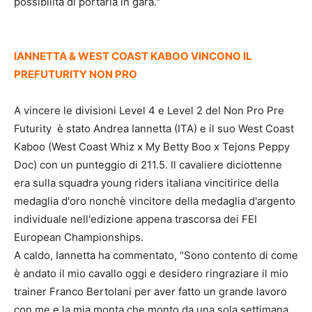
possibilità di portarla in gara."
IANNETTA & WEST COAST KABOO VINCONO IL
PREFUTURITY NON PRO
A vincere le divisioni Level 4 e Level 2 del Non Pro Pre
Futurity è stato Andrea Iannetta (ITA) e il suo West Coast
Kaboo (West Coast Whiz x My Betty Boo x Tejons Peppy
Doc) con un punteggio di 211.5. Il cavaliere diciottenne
era sulla squadra young riders italiana vincitirice della
medaglia d'oro nonchè vincitore della medaglia d'argento
individuale nell'edizione appena trascorsa dei FEI
European Championships.
A caldo, Iannetta ha commentato, “Sono contento di come
è andato il mio cavallo oggi e desidero ringraziare il mio
trainer Franco Bertolani per aver fatto un grande lavoro
con me e la mia monta che monto da una sola settimana.