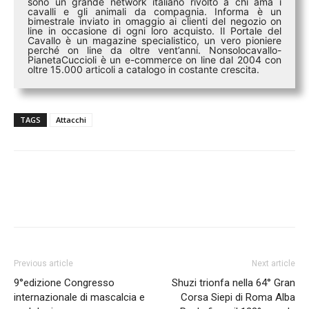
sono un grande network italiano rivolto a chi ama i
cavalli e gli animali da compagnia. Informa è un
bimestrale inviato in omaggio ai clienti del negozio on
line in occasione di ogni loro acquisto. Il Portale del
Cavallo è un magazine specialistico, un vero pioniere
perché on line da oltre vent’anni. Nonsolocavallo-
PianetaCuccioli è un e-commerce on line dal 2004 con
oltre 15.000 articoli a catalogo in costante crescita.
TAGS
Attacchi
Previous article
Next article
9°edizione Congresso
Shuzi trionfa nella 64° Gran
internazionale di mascalcia e
Corsa Siepi di Roma Alba