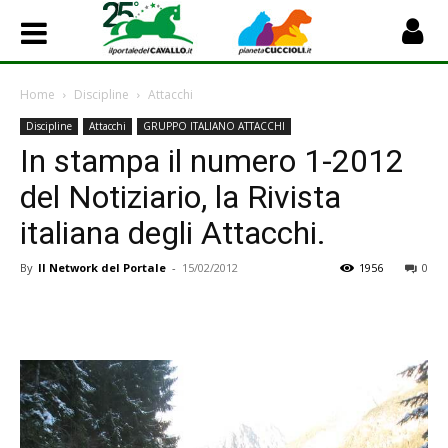
Home
Discipline
Attacchi
Discipline
Attacchi
GRUPPO ITALIANO ATTACCHI
In stampa il numero 1-2012
del Notiziario, la Rivista
italiana degli Attacchi.
By
Il Network del Portale
-
15/02/2012
1956
0