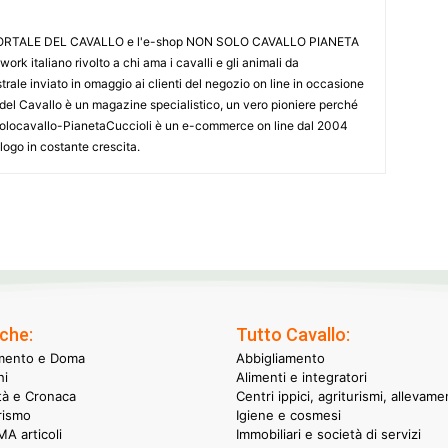
L PORTALE DEL CAVALLO e l'e-shop NON SOLO CAVALLO PIANETA
k italiano rivolto a chi ama i cavalli e gli animali da
ale inviato in omaggio ai clienti del negozio on line in occasione
le del Cavallo è un magazine specialistico, un vero pioniere perché
onsolocavallo-PianetaCuccioli è un e-commerce on line dal 2004
alogo in costante crescita.
che:
Tutto Cavallo:
mento e Doma
Abbigliamento
hi
Alimenti e integratori
ità e Cronaca
Centri ippici, agriturismi, allevame
rismo
Igiene e cosmesi
A articoli
Immobiliari e società di servizi