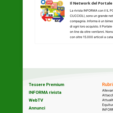
Il Network del Portale
La rivista INFORMA con il I
CUCCIOLI, sono un grande networ
compagnia. Informa è un bimestr
di ogni loro acquisto. Il Porta
on line da oltre vent’anni. N
con oltre 15.000 articoli a cat
Rubri
Tessere Premium
Alleva
INFORMA rivista
Attacc
WebTV
Attual
Equitu
Annunci
INFORM