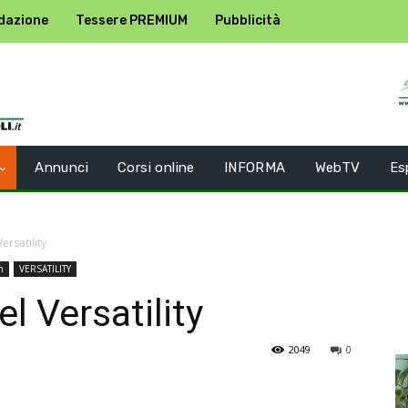
dazione
Tessere PREMIUM
Pubblicità
Annunci
Corsi online
INFORMA
WebTV
Es
rsatility
n
VERSATILITY
l Versatility
2049
0