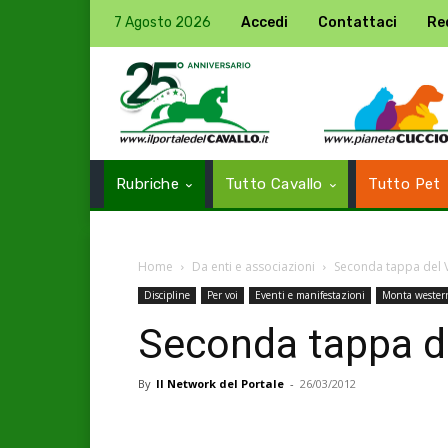
7 Agosto 2026
Accedi
Contattaci
Re
Rubriche
Tutto Cavallo
Tutto Pet
Home
Da enti e associazioni
Seconda tappa del Ve
Discipline
Per voi
Eventi e manifestazioni
Monta wester
Seconda tappa de
By
Il Network del Portale
-
26/03/2012