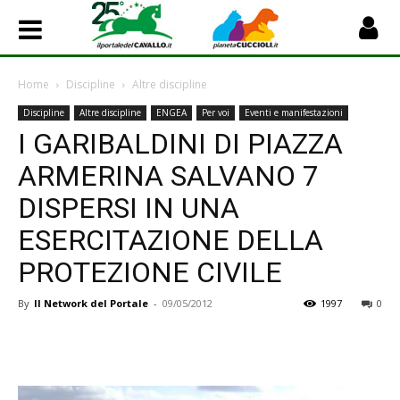
Home
Discipline
Altre discipline
Discipline
Altre discipline
ENGEA
Per voi
Eventi e manifestazioni
I GARIBALDINI DI PIAZZA
ARMERINA SALVANO 7
DISPERSI IN UNA
ESERCITAZIONE DELLA
PROTEZIONE CIVILE
By
Il Network del Portale
-
09/05/2012
1997
0