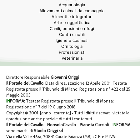
Acquariologia
Allevamenti animali da compagnia
Alimenti e integratori
Arte e oggettistica
Canili, pensioni e rifugi
Centri cinofili
Igiene e cosmesi
Ornitologia
Professionisti
Veterinaria
Direttore Responsabile
Giovanni Origgi
Il Portale del Cavallo
: Data di realizzazione 12 Aprile 2001. Testata
Registrata presso il Tribunale di Milano: Registrazione n° 422 del 25
Maggio 2005
IN
FORMA
: Testata Registrata presso il Tribunale di Monza:
Registrazione n° 7 del 19 Giugno 2018
Copyright © 2001-[anno_corrente] • Tutti i diritti riservati, vietata la
riproduzione anche parziale di tutti i contenuti.
Il Portale del Cavallo
-
NonsoloCavallo
-
Pianeta Cuccioli
-
IN
FORMA
sono marchi di
Studio Origgi srl
Via della Valle 46/a, 20841 Carate Brianza (MB) • C.F. e P. IVA: