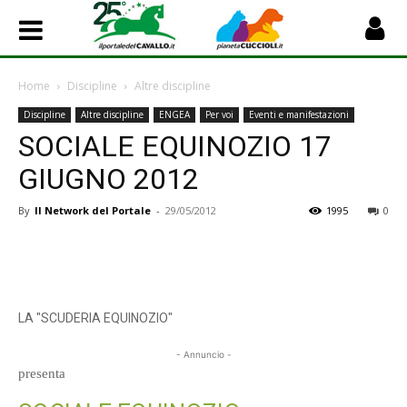
Home
Discipline
Altre discipline
Discipline
Altre discipline
ENGEA
Per voi
Eventi e manifestazioni
SOCIALE EQUINOZIO 17
GIUGNO 2012
By
Il Network del Portale
-
29/05/2012
1995
0
LA "SCUDERIA EQUINOZIO"
- Annuncio -
presenta