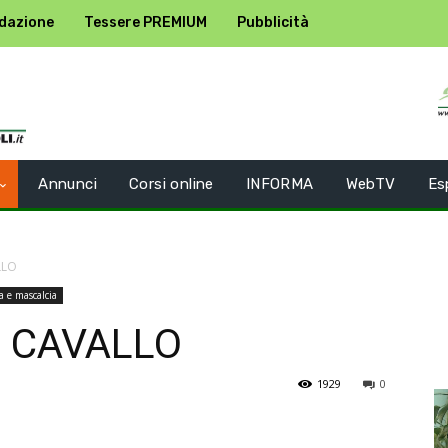
dazione
Tessere PREMIUM
Pubblicità
Annunci
Corsi online
INFORMA
WebTV
Es
LLO
a e mascalcia
L CAVALLO
1929
0