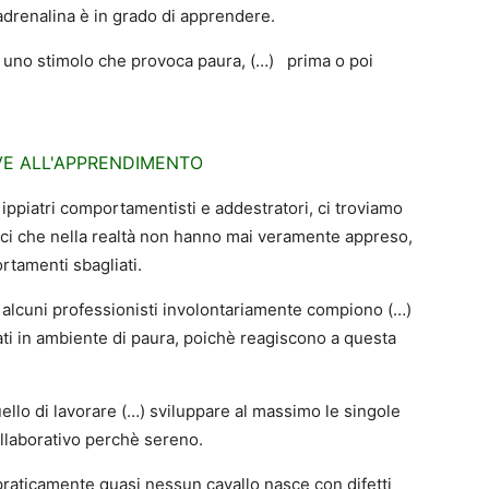
i adrenalina è in grado di apprendere.
uno stimolo che provoca paura, (…) prima o poi
VE ALL'APPRENDIMENTO
 ippiatri comportamentisti e addestratori, ci troviamo
ici che nella realtà non hanno mai veramente appreso,
tamenti sbagliati.
 e alcuni professionisti involontariamente compiono (…)
ti in ambiente di paura, poichè reagiscono a questa
llo di lavorare (…) sviluppare al massimo le singole
ollaborativo perchè sereno.
raticamente quasi nessun cavallo nasce con difetti