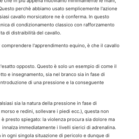
 e che in più appena muoviamo minimamente le mani,
. Questo perchè abbiamo usato semplicemente l'azione
lsiasi cavallo morsicatore ne è conferma. In questo
ecnica di condizionamento classico con rafforzamento
 di distraibilità del cavallo.
r comprendere l'apprendimento equino, è che il cavallo
 l'esatto opposto. Questo è solo un esempio di come il
o e insegnamento, sia nel branco sia in fase di
introduzione di una pressione e la conseguente
iasi sia la natura della pressione in fase di
morso e redini, sollevare i piedi ecc.), questa non
o è presto spiegato: la violenza procura sia dolore ma
innalza immediatamente i livelli sierici di adrenalina.
za in ogni singola situazione di pericolo e dunque di