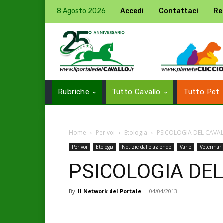
8 Agosto 2026
Accedi
Contattaci
Re
Rubriche
Tutto Cavallo
Tutto Pet
Home
Per voi
Etologia
PSICOLOGIA DEL CAVA
Per voi
Etologia
Notizie dalle aziende
Varie
Veterinari
PSICOLOGIA DE
By
Il Network del Portale
-
04/04/2013