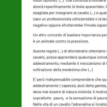
muso (azione). (…) che continua a mordere
alzerà repentinamente la testa spaventato
sbagliata per insegnare al cavallo (…) e qua
caso un professionista utilizzerebbe o la t
negativo oppure sfrutterebbe l'innata capacita
Un altro concetto di basilare importanza pe
è un animale contro la pressione.
Questa regola (…) di allontanarlo otteniamo
cavallo, possa apprendere qualunque concett
addestramento, mediante il meccanismo di 
sottrazione della medesima che (…)
E' però indispensabile comprendere che quals
addestramento ( capezza, aiuti della gamba, 
deve mai essere di natura violenta. Il motiv
soprattutto paura, e la sensazione di paura 
Nella vita di un cavallo l'adrenalina si innal