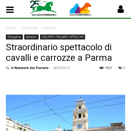
Home
Discipline
Attacchi
Discipline
Attacchi
GRUPPO ITALIANO ATTACCHI
Straordinario spettacolo di
cavalli e carrozze a Parma
By
Il Network del Portale
-
28/05/2013
1921
0