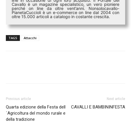
line in occasione di ogni loro acquisto. Il Portale del
Cavallo è un magazine specialistico, un vero pioniere
perché on line da oltre vent’anni. Nonsolocavallo-
PianetaCuccioli è un e-commerce on line dal 2004 con
oltre 15.000 articoli a catalogo in costante crescita.
TAGS
Attacchi
Previous article
Next article
Quarta edizione della Festa dell
CAVALLI E BAMBININFESTA
´Agricoltura del mondo rurale e
della tradizione