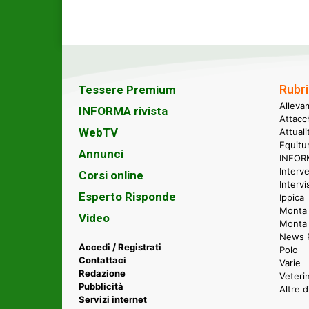
Rubri
Tessere Premium
Alleva
INFORMA rivista
Attacc
WebTV
Attual
Equitu
Annunci
INFORM
Interve
Corsi online
Intervi
Esperto Risponde
Ippica
Monta 
Video
Monta
News P
Accedi / Registrati
Polo
Contattaci
Varie
Redazione
Veteri
Pubblicità
Altre d
Servizi internet