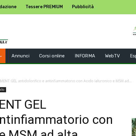
dazione
Tessere PREMIUM
Pubblicità
Annunci
Corsi online
INFORMA
WebTV
Es
MENT GEL antidolorifico e antinfiammatorio con Acido Ialuronico e MSM ad...
llo
ENT GEL
 antinfiammatorio con
 e MSM ad alta