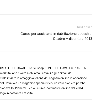
Next article
Corso per assistenti in riabilitazione equestre.
Ottobre – dicembre 2013
L PORTALE DEL CAVALLO e l'e-shop NON SOLO CAVALLO PIANETA
k italiano rivolto a chi ama i cavalli e gli animali da
ale inviato in omaggio ai clienti del negozio on line in occasione
le del Cavallo è un magazine specialistico, un vero pioniere perché
onsolocavallo-PianetaCuccioli è un e-commerce on line dal 2004
alogo in costante crescita.