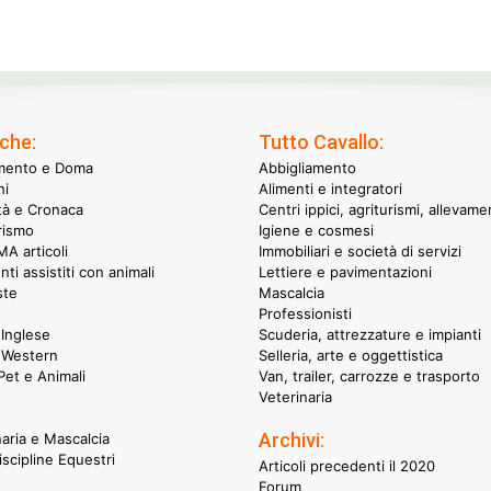
che:
Tutto Cavallo:
mento e Doma
Abbigliamento
hi
Alimenti e integratori
ità e Cronaca
Centri ippici, agriturismi, allevame
rismo
Igiene e cosmesi
A articoli
Immobiliari e società di servizi
nti assistiti con animali
Lettiere e pavimentazioni
ste
Mascalcia
Professionisti
Inglese
Scuderia, attrezzature e impianti
 Western
Selleria, arte e oggettistica
et e Animali
Van, trailer, carrozze e trasporto
Veterinaria
Archivi:
naria e Mascalcia
iscipline Equestri
Articoli precedenti il 2020
Forum