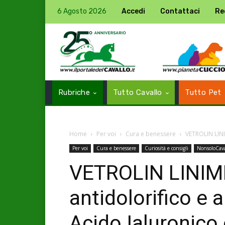
6 Agosto 2026
Accedi
Contattaci
Re
Rubriche
Tutto Cavallo
Tutto Pet
Home
Per voi
Cura e benessere
VETROLIN LINI
Per voi
Cura e benessere
Curiosità e consigli
NonsoloCava
VETROLIN LINIM
antidolorifico e
Acido Ialuronico