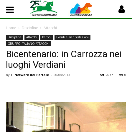
Home
Discipline
Attacchi
Discipline
Attacchi
Per voi
Eventi e manifestazioni
GRUPPO ITALIANO ATTACCHI
Bicentenario: in Carrozza nei
luoghi Verdiani
By
Il Network del Portale
-
20/08/2013
2077
0