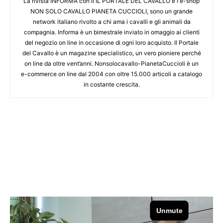
La rivista INFORMA con il IL PORTALE DEL CAVALLO e l'e-shop
NON SOLO CAVALLO PIANETA CUCCIOLI, sono un grande
network italiano rivolto a chi ama i cavalli e gli animali da
compagnia. Informa è un bimestrale inviato in omaggio ai clienti
del negozio on line in occasione di ogni loro acquisto. Il Portale
del Cavallo è un magazine specialistico, un vero pioniere perché
on line da oltre vent’anni. Nonsolocavallo-PianetaCuccioli è un
e-commerce on line dal 2004 con oltre 15.000 articoli a catalogo
in costante crescita.