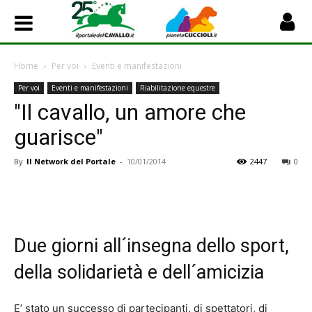
Home
Per voi
Eventi e manifestazioni
Per voi
Eventi e manifestazioni
Riabilitazione equestre
"Il cavallo, un amore che
guarisce"
By
Il Network del Portale
-
10/01/2014
2447
0
Due giorni all´insegna dello sport,
della solidarietà e dell´amicizia
E’ stato un successo di partecipanti, di spettatori, di