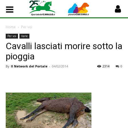
Home
Per voi
Per voi
Varie
Cavalli lasciati morire sotto la
pioggia
By
Il Network del Portale
-
04/02/2014
2314
0