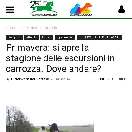
Home
Discipline
Attacchi
Discipline
Attacchi
Per voi
Equiturismo
GRUPPO ITALIANO ATTACCHI
Primavera: si apre la
stagione delle escursioni in
carrozza. Dove andare?
By
Il Network del Portale
-
11/03/2014
1969
0