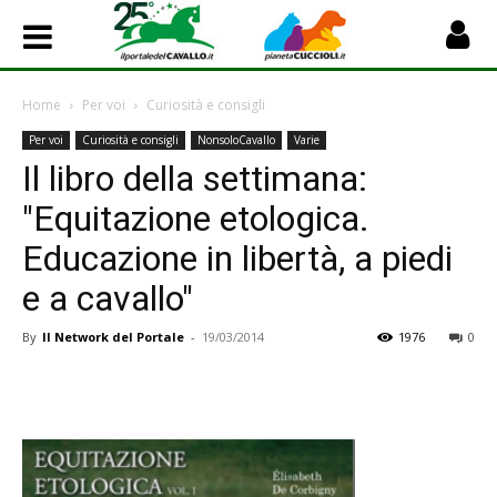
Home
Per voi
Curiosità e consigli
Per voi
Curiosità e consigli
NonsoloCavallo
Varie
Il libro della settimana:
"Equitazione etologica.
Educazione in libertà, a piedi
e a cavallo"
By
Il Network del Portale
-
19/03/2014
1976
0