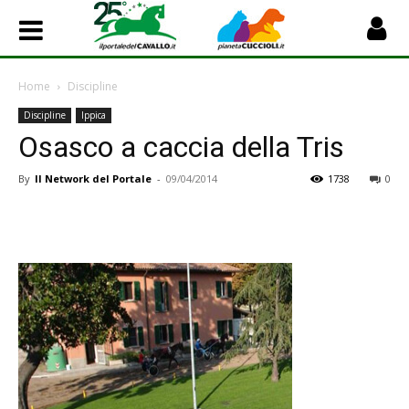
Home
Discipline
Discipline
Ippica
Osasco a caccia della Tris
By
Il Network del Portale
-
09/04/2014
1738
0