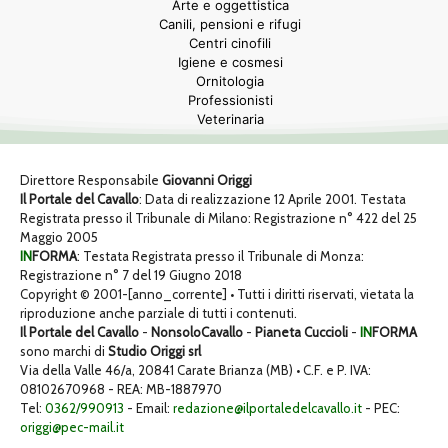
Arte e oggettistica
Canili, pensioni e rifugi
Centri cinofili
Igiene e cosmesi
Ornitologia
Professionisti
Veterinaria
Direttore Responsabile
Giovanni Origgi
Il Portale del Cavallo
: Data di realizzazione 12 Aprile 2001. Testata
Registrata presso il Tribunale di Milano: Registrazione n° 422 del 25
Maggio 2005
IN
FORMA
: Testata Registrata presso il Tribunale di Monza:
Registrazione n° 7 del 19 Giugno 2018
Copyright © 2001-[anno_corrente] • Tutti i diritti riservati, vietata la
riproduzione anche parziale di tutti i contenuti.
Il Portale del Cavallo
-
NonsoloCavallo
-
Pianeta Cuccioli
-
IN
FORMA
sono marchi di
Studio Origgi srl
Via della Valle 46/a, 20841 Carate Brianza (MB) • C.F. e P. IVA:
08102670968 - REA: MB-1887970
Tel:
0362/990913
- Email:
redazione@ilportaledelcavallo.it
- PEC:
origgi@pec-mail.it