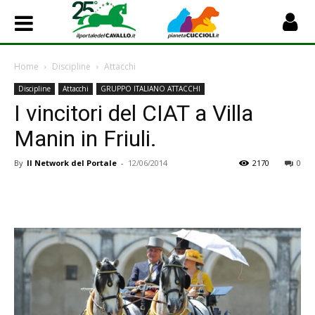
Home
Discipline
Attacchi
Discipline
Attacchi
GRUPPO ITALIANO ATTACCHI
I vincitori del CIAT a Villa
Manin in Friuli.
By
Il Network del Portale
-
12/06/2014
2170
0