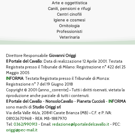
Arte e oggettistica
Canili, pensioni e rifugi
Centri cinofili
Igiene e cosmesi
Ornitologia
Professionisti
Veterinaria
Direttore Responsabile
Giovanni Origgi
Il Portale del Cavallo
: Data di realizzazione 12 Aprile 2001. Testata
Registrata presso il Tribunale di Milano: Registrazione n° 422 del 25
Maggio 2005
IN
FORMA
: Testata Registrata presso il Tribunale di Monza:
Registrazione n° 7 del 19 Giugno 2018
Copyright © 2001-[anno_corrente] • Tutti i diritti riservati, vietata la
riproduzione anche parziale di tutti i contenuti.
Il Portale del Cavallo
-
NonsoloCavallo
-
Pianeta Cuccioli
-
IN
FORMA
sono marchi di
Studio Origgi srl
Via della Valle 46/a, 20841 Carate Brianza (MB) • C.F. e P. IVA:
08102670968 - REA: MB-1887970
Tel:
0362/990913
- Email:
redazione@ilportaledelcavallo.it
- PEC:
origgi@pec-mail.it