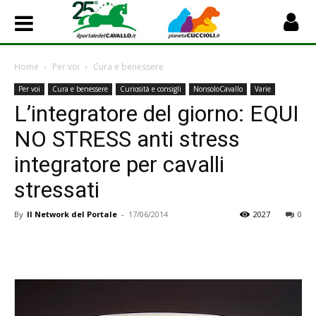
Home
Per voi
Cura e benessere
Per voi
Cura e benessere
Curiosità e consigli
NonsoloCavallo
Varie
L’integratore del giorno: EQUI
NO STRESS anti stress
integratore per cavalli
stressati
By
Il Network del Portale
-
17/06/2014
2027
0