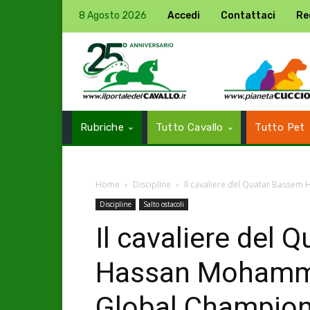
8 Agosto 2026
Accedi
Contattaci
Re
Rubriche
Tutto Cavallo
Tutto Pet
Home
Discipline
Il cavaliere del Quatar Bassem
Discipline
Salto ostacoli
Il cavaliere del
Hassan Mohammed
Global Champion