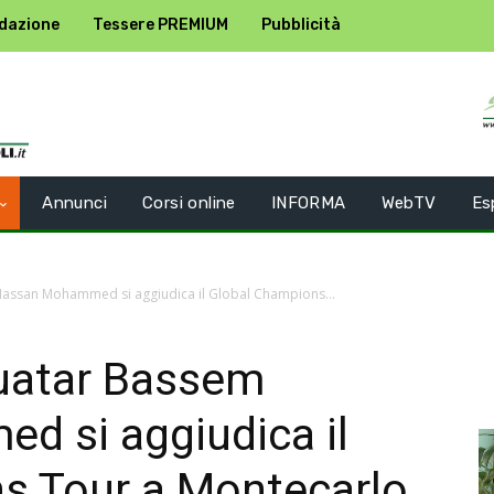
dazione
Tessere PREMIUM
Pubblicità
Annunci
Corsi online
INFORMA
WebTV
Es
 Hassan Mohammed si aggiudica il Global Champions...
 Quatar Bassem
 si aggiudica il
s Tour a Montecarlo.