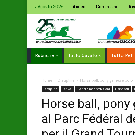
7 Agosto 2026
Accedi
Contattaci
Re
Rubriche
Tutto Cavallo
Tutto Pet
Home
Discipline
Horse ball, pony games e polo ri
Discipline
Per voi
Eventi e manifestazioni
Horse ball
Horse ball, pony 
al Parc Fédéral 
per il Grand Tourn