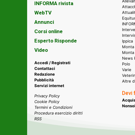
Alleva
INFORMA rivista
Attacc
WebTV
Attual
Equitu
Annunci
INFORM
Interve
Corsi online
Intervi
Esperto Risponde
Ippica
Monta 
Video
Monta
News P
Accedi / Registrati
Polo
Contattaci
Varie
Redazione
Veteri
Pubblicità
Altre d
Servizi internet
Devi 
Privacy Policy
Acquis
Cookie Policy
Nonsol
Termini e Condizioni
Procedura esercizio diritti
RSS