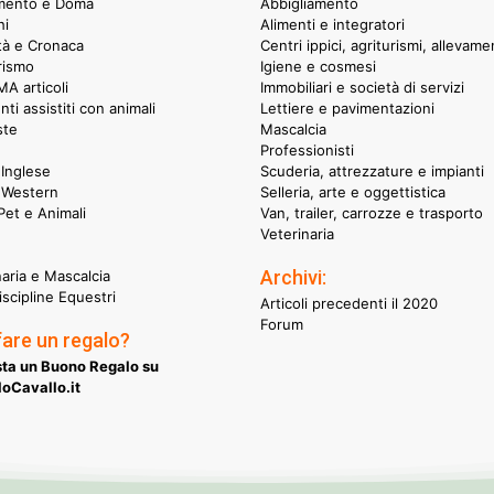
mento e Doma
Abbigliamento
hi
Alimenti e integratori
ità e Cronaca
Centri ippici, agriturismi, allevame
rismo
Igiene e cosmesi
A articoli
Immobiliari e società di servizi
nti assistiti con animali
Lettiere e pavimentazioni
ste
Mascalcia
Professionisti
Inglese
Scuderia, attrezzature e impianti
 Western
Selleria, arte e oggettistica
et e Animali
Van, trailer, carrozze e trasporto
Veterinaria
Archivi:
naria e Mascalcia
iscipline Equestri
Articoli precedenti il 2020
Forum
fare un regalo?
ta un Buono Regalo su
oCavallo.it