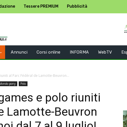
dazione
Tessere PREMIUM
Pubblicità
Annunci
Corsi online
INFORMA
WebTV
Es
uniti al Parc Fédéral de Lamotte-Beuvron...
Mondo pony
Polo
games e polo riuniti
de Lamotte-Beuvron
oi dal 7 al 9 luglio!