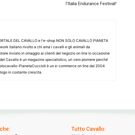
l’Italia Endurance Festival!
L PORTALE DEL CAVALLO e l'e-shop NON SOLO CAVALLO PIANETA
k italiano rivolto a chi ama i cavalli e gli animali da
ale inviato in omaggio ai clienti del negozio on line in occasione
le del Cavallo è un magazine specialistico, un vero pioniere perché
onsolocavallo-PianetaCuccioli è un e-commerce on line dal 2004
alogo in costante crescita.
che:
Tutto Cavallo: