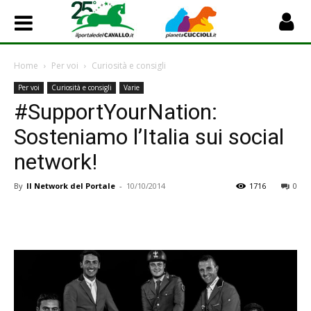
Home
Per voi
Curiosità e consigli
Per voi
Curiosità e consigli
Varie
#SupportYourNation:
Sosteniamo l’Italia sui social
network!
By
Il Network del Portale
-
10/10/2014
1716
0