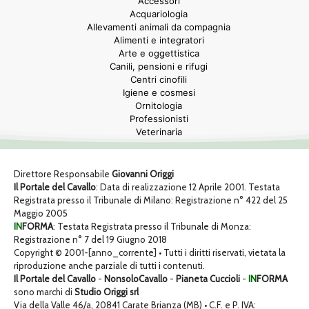
Accessori
Acquariologia
Allevamenti animali da compagnia
Alimenti e integratori
Arte e oggettistica
Canili, pensioni e rifugi
Centri cinofili
Igiene e cosmesi
Ornitologia
Professionisti
Veterinaria
Direttore Responsabile
Giovanni Origgi
Il Portale del Cavallo
: Data di realizzazione 12 Aprile 2001. Testata
Registrata presso il Tribunale di Milano: Registrazione n° 422 del 25
Maggio 2005
IN
FORMA
: Testata Registrata presso il Tribunale di Monza:
Registrazione n° 7 del 19 Giugno 2018
Copyright © 2001-[anno_corrente] • Tutti i diritti riservati, vietata la
riproduzione anche parziale di tutti i contenuti.
Il Portale del Cavallo
-
NonsoloCavallo
-
Pianeta Cuccioli
-
IN
FORMA
sono marchi di
Studio Origgi srl
Via della Valle 46/a, 20841 Carate Brianza (MB) • C.F. e P. IVA: