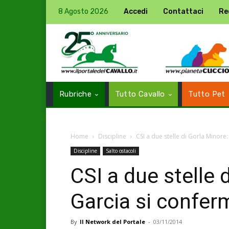
8 Agosto 2026
Accedi
Contattaci
Re
Rubriche
Tutto Cavallo
Tutto Pet
Home
Discipline
CSI a due stelle di Gorla Minor
Discipline
Salto ostacoli
CSI a due stelle 
Garcia si confe
By
Il Network del Portale
-
03/11/2014