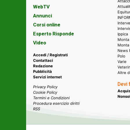
Attacc
WebTV
Attual
Equitu
Annunci
INFORM
Interve
Corsi online
Intervi
Esperto Risponde
Ippica
Monta 
Video
Monta
News P
Accedi / Registrati
Polo
Contattaci
Varie
Redazione
Veteri
Pubblicità
Altre d
Servizi internet
Devi 
Privacy Policy
Acquis
Cookie Policy
Nonsol
Termini e Condizioni
Procedura esercizio diritti
RSS