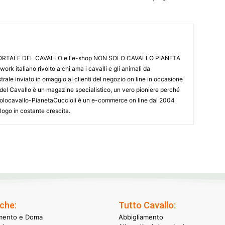
L PORTALE DEL CAVALLO e l'e-shop NON SOLO CAVALLO PIANETA
k italiano rivolto a chi ama i cavalli e gli animali da
ale inviato in omaggio ai clienti del negozio on line in occasione
le del Cavallo è un magazine specialistico, un vero pioniere perché
onsolocavallo-PianetaCuccioli è un e-commerce on line dal 2004
alogo in costante crescita.
che:
Tutto Cavallo:
mento e Doma
Abbigliamento