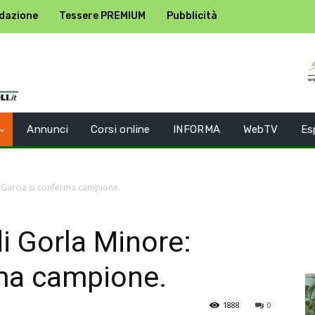
dazione
Tessere PREMIUM
Pubblicità
Annunci
Corsi online
INFORMA
WebTV
Es
e: Garcia si conferma campione.
di Gorla Minore:
rma campione.
1888
0