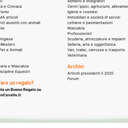
hi
Alimenti e integratori
ità e Cronaca
Centri ippici, agriturismi, allevame
rismo
Igiene e cosmesi
A articoli
Immobiliari e società di servizi
nti assistiti con animali
Lettiere e pavimentazioni
ste
Mascalcia
Professionisti
Inglese
Scuderia, attrezzature e impianti
 Western
Selleria, arte e oggettistica
et e Animali
Van, trailer, carrozze e trasporto
Veterinaria
Archivi:
naria e Mascalcia
iscipline Equestri
Articoli precedenti il 2020
Forum
fare un regalo?
ta un Buono Regalo su
oCavallo.it