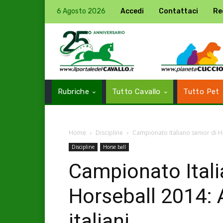
6 Agosto 2026
Accedi
Contattaci
Re
Rubriche
Tutto Cavallo
Tutto Pet
Home
Discipline
Campionato Italiano senior di Hor
Discipline
Horse ball
Campionato Itali
Horseball 2014: A
italiani.