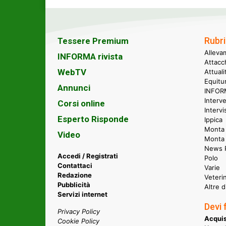
Rubri
Tessere Premium
Alleva
INFORMA rivista
Attacc
WebTV
Attual
Equitu
Annunci
INFORM
Interve
Corsi online
Intervi
Esperto Risponde
Ippica
Monta 
Video
Monta
News P
Accedi / Registrati
Polo
Contattaci
Varie
Redazione
Veteri
Pubblicità
Altre d
Servizi internet
Devi 
Privacy Policy
Acquis
Cookie Policy