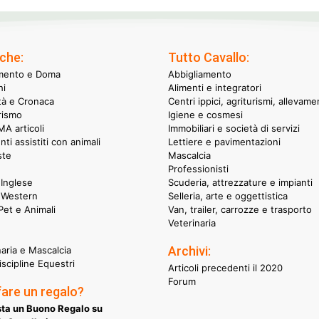
che:
Tutto Cavallo:
mento e Doma
Abbigliamento
hi
Alimenti e integratori
ità e Cronaca
Centri ippici, agriturismi, allevame
rismo
Igiene e cosmesi
A articoli
Immobiliari e società di servizi
nti assistiti con animali
Lettiere e pavimentazioni
ste
Mascalcia
Professionisti
Inglese
Scuderia, attrezzature e impianti
 Western
Selleria, arte e oggettistica
et e Animali
Van, trailer, carrozze e trasporto
Veterinaria
Archivi:
naria e Mascalcia
iscipline Equestri
Articoli precedenti il 2020
Forum
fare un regalo?
ta un Buono Regalo su