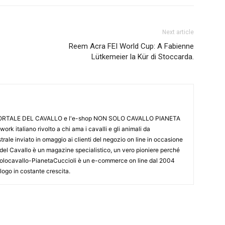
Next article
Reem Acra FEI World Cup: A Fabienne
Lütkemeier la Kür di Stoccarda.
L PORTALE DEL CAVALLO e l'e-shop NON SOLO CAVALLO PIANETA
k italiano rivolto a chi ama i cavalli e gli animali da
ale inviato in omaggio ai clienti del negozio on line in occasione
le del Cavallo è un magazine specialistico, un vero pioniere perché
onsolocavallo-PianetaCuccioli è un e-commerce on line dal 2004
alogo in costante crescita.