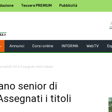
dazione
Tessere PREMIUM
Pubblicità
Annunci
Corsi online
INFORMA
WebTV
Es
seball 2014: Assegnati i titoli italiani.
ano senior di
ssegnati i titoli