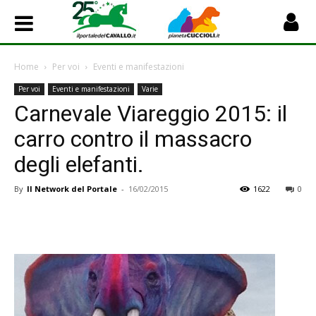
Home
Per voi
Eventi e manifestazioni
Per voi
Eventi e manifestazioni
Varie
Carnevale Viareggio 2015: il
carro contro il massacro
degli elefanti.
By
Il Network del Portale
-
16/02/2015
1622
0