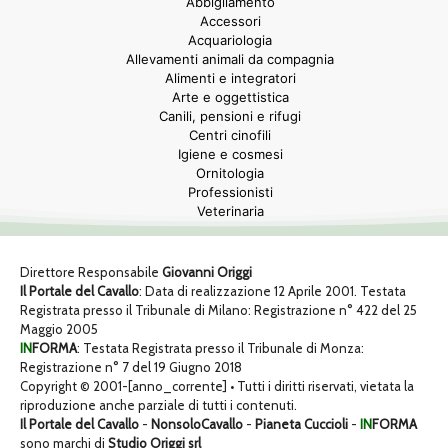
Abbigliamento
Accessori
Acquariologia
Allevamenti animali da compagnia
Alimenti e integratori
Arte e oggettistica
Canili, pensioni e rifugi
Centri cinofili
Igiene e cosmesi
Ornitologia
Professionisti
Veterinaria
Direttore Responsabile
Giovanni Origgi
Il Portale del Cavallo
: Data di realizzazione 12 Aprile 2001. Testata
Registrata presso il Tribunale di Milano: Registrazione n° 422 del 25
Maggio 2005
IN
FORMA
: Testata Registrata presso il Tribunale di Monza:
Registrazione n° 7 del 19 Giugno 2018
Copyright © 2001-[anno_corrente] • Tutti i diritti riservati, vietata la
riproduzione anche parziale di tutti i contenuti.
Il Portale del Cavallo
-
NonsoloCavallo
-
Pianeta Cuccioli
-
IN
FORMA
sono marchi di
Studio Origgi srl