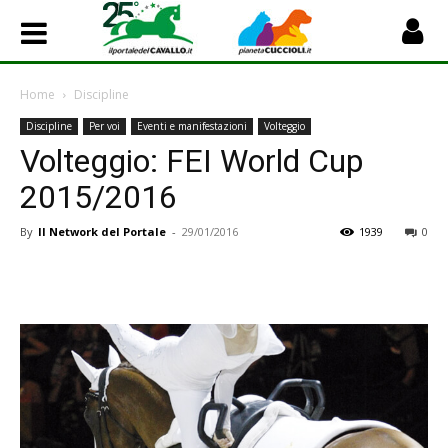
Home
Discipline
Discipline
Per voi
Eventi e manifestazioni
Volteggio
Volteggio: FEI World Cup
2015/2016
By
Il Network del Portale
-
29/01/2016
1939
0