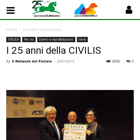
Home
Da enti e associazioni
ENGEA
Per voi
Eventi e manifestazioni
Varie
I 25 anni della CIVILIS
By
Il Network del Portale
-
29/01/2016
2055
0