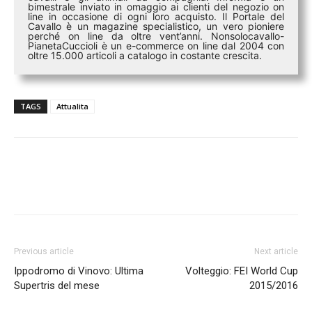
bimestrale inviato in omaggio ai clienti del negozio on
line in occasione di ogni loro acquisto. Il Portale del
Cavallo è un magazine specialistico, un vero pioniere
perché on line da oltre vent’anni. Nonsolocavallo-
PianetaCuccioli è un e-commerce on line dal 2004 con
oltre 15.000 articoli a catalogo in costante crescita.
TAGS
Attualita
Previous article
Next article
Ippodromo di Vinovo: Ultima
Volteggio: FEI World Cup
Supertris del mese
2015/2016