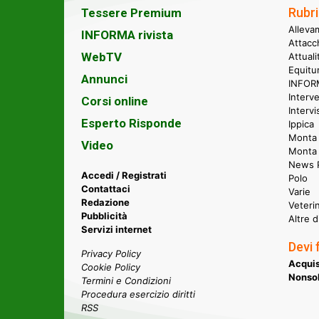
Rubri
Tessere Premium
Alleva
INFORMA rivista
Attacc
WebTV
Attual
Equitu
Annunci
INFORM
Interve
Corsi online
Intervi
Esperto Risponde
Ippica
Monta 
Video
Monta
News P
Accedi / Registrati
Polo
Contattaci
Varie
Redazione
Veteri
Pubblicità
Altre d
Servizi internet
Devi 
Privacy Policy
Acquis
Cookie Policy
Nonsol
Termini e Condizioni
Procedura esercizio diritti
RSS