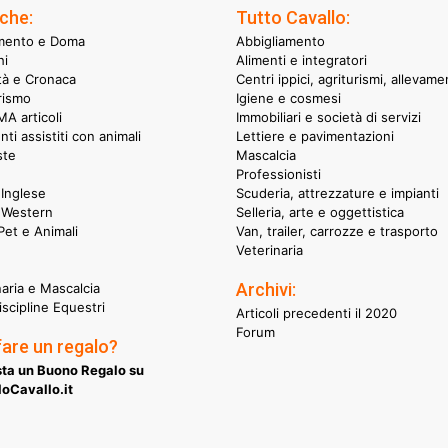
che:
Tutto Cavallo:
mento e Doma
Abbigliamento
hi
Alimenti e integratori
ità e Cronaca
Centri ippici, agriturismi, allevame
rismo
Igiene e cosmesi
A articoli
Immobiliari e società di servizi
nti assistiti con animali
Lettiere e pavimentazioni
ste
Mascalcia
Professionisti
Inglese
Scuderia, attrezzature e impianti
 Western
Selleria, arte e oggettistica
et e Animali
Van, trailer, carrozze e trasporto
Veterinaria
Archivi:
naria e Mascalcia
iscipline Equestri
Articoli precedenti il 2020
Forum
fare un regalo?
ta un Buono Regalo su
oCavallo.it