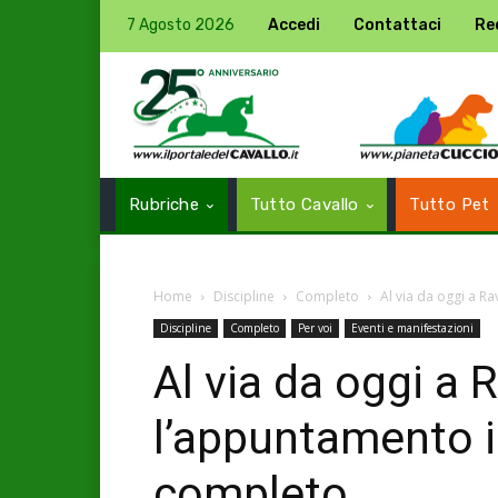
7 Agosto 2026
Accedi
Contattaci
Re
Rubriche
Tutto Cavallo
Tutto Pet
Home
Discipline
Completo
Al via da oggi a R
Discipline
Completo
Per voi
Eventi e manifestazioni
Al via da oggi a
l’appuntamento i
completo