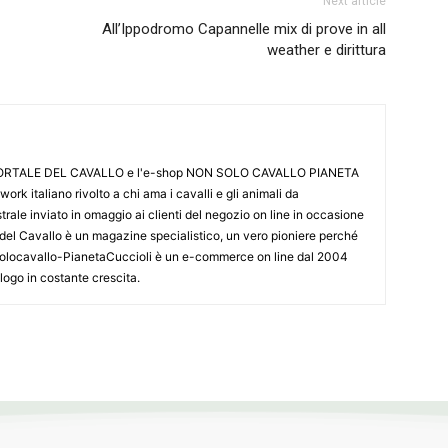
Next article
All’Ippodromo Capannelle mix di prove in all
weather e dirittura
L PORTALE DEL CAVALLO e l'e-shop NON SOLO CAVALLO PIANETA
k italiano rivolto a chi ama i cavalli e gli animali da
ale inviato in omaggio ai clienti del negozio on line in occasione
le del Cavallo è un magazine specialistico, un vero pioniere perché
onsolocavallo-PianetaCuccioli è un e-commerce on line dal 2004
alogo in costante crescita.