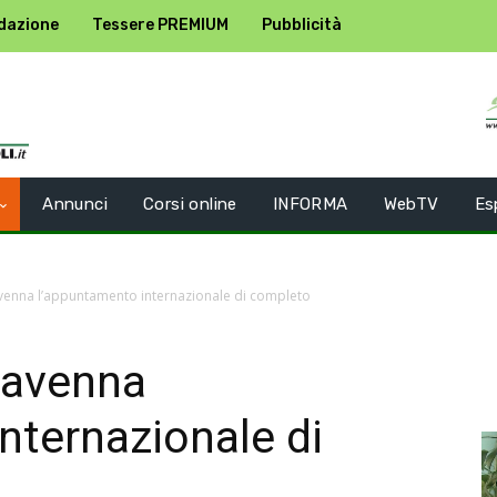
dazione
Tessere PREMIUM
Pubblicità
Annunci
Corsi online
INFORMA
WebTV
Es
avenna l’appuntamento internazionale di completo
 Ravenna
nternazionale di