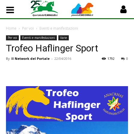
Home
Per voi
Eventi e manifestazioni
Per voi
Eventi e manifestazioni
Varie
Trofeo Haflinger Sport
By
Il Network del Portale
-
22/04/2016
1792
0