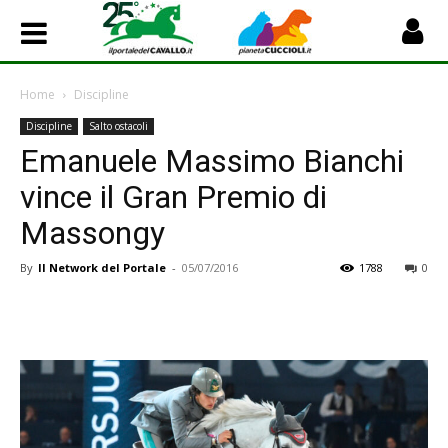
Home
Discipline
Discipline
Salto ostacoli
Emanuele Massimo Bianchi
vince il Gran Premio di
Massongy
By
Il Network del Portale
-
05/07/2016
1788
0