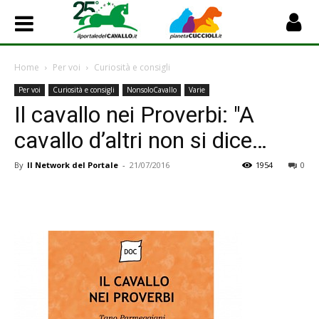
Home
Per voi
Curiosità e consigli
Per voi
Curiosità e consigli
NonsoloCavallo
Varie
Il cavallo nei Proverbi: "A
cavallo d’altri non si dice…
By
Il Network del Portale
-
21/07/2016
1954
0