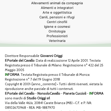
Allevamenti animali da compagnia
Alimenti e integratori
Arte e oggettistica
Canili, pensioni e rifugi
Centri cinofili
Igiene e cosmesi
Ornitologia
Professionisti
Veterinaria
Direttore Responsabile
Giovanni Origgi
Il Portale del Cavallo
: Data di realizzazione 12 Aprile 2001. Testata
Registrata presso il Tribunale di Milano: Registrazione n° 422 del 25
Maggio 2005
IN
FORMA
: Testata Registrata presso il Tribunale di Monza:
Registrazione n° 7 del 19 Giugno 2018
Copyright © 2001-[anno_corrente] • Tutti i diritti riservati, vietata la
riproduzione anche parziale di tutti i contenuti.
Il Portale del Cavallo
-
NonsoloCavallo
-
Pianeta Cuccioli
-
IN
FORMA
sono marchi di
Studio Origgi srl
Via della Valle 46/a, 20841 Carate Brianza (MB) • C.F. e P. IVA:
08102670968 - REA: MB-1887970