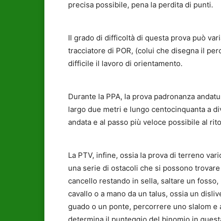
precisa possibile, pena la perdita di punti.
Il grado di difficoltà di questa prova può var
tracciatore di POR, (colui che disegna il per
difficile il lavoro di orientamento.
Durante la PPA, la prova padronanza andatur
largo due metri e lungo centocinquanta a div
andata e al passo più veloce possibile al ri
La PTV, infine, ossia la prova di terreno var
una serie di ostacoli che si possono trova
cancello restando in sella, saltare un fosso
cavallo o a mano da un talus, ossia un disliv
guado o un ponte, percorrere uno slalom e alt
determina il punteggio del binomio in quest