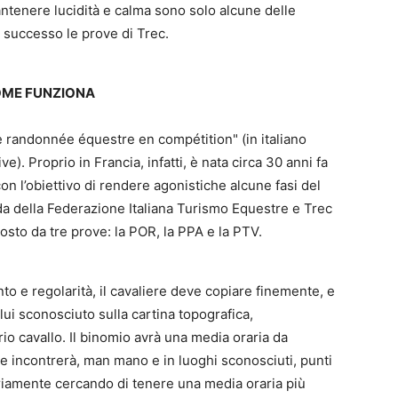
antenere lucidità e calma sono solo alcune delle
 successo le prove di Trec.
OME FUNZIONA
e randonnée équestre en compétition" (in italiano
). Proprio in Francia, infatti, è nata circa 30 anni fa
con l’obiettivo di rendere agonistiche alcune fasi del
egida della Federazione Italiana Turismo Equestre e Trec
sto da tre prove: la POR, la PPA e la PTV.
to e regolarità, il cavaliere deve copiare finemente, e
lui sconosciuto sulla cartina topografica,
o cavallo. Il binomio avrà una media oraria da
le incontrerà, man mano e in luoghi sconosciuti, punti
oriamente cercando di tenere una media oraria più