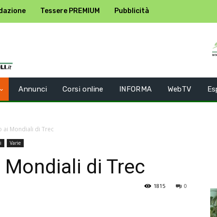
dazione
Tessere PREMIUM
Pubblicità
Annunci
Corsi online
INFORMA
WebTV
Es
o ai Mondiali di Trec
i
Varie
i Mondiali di Trec
1815
0