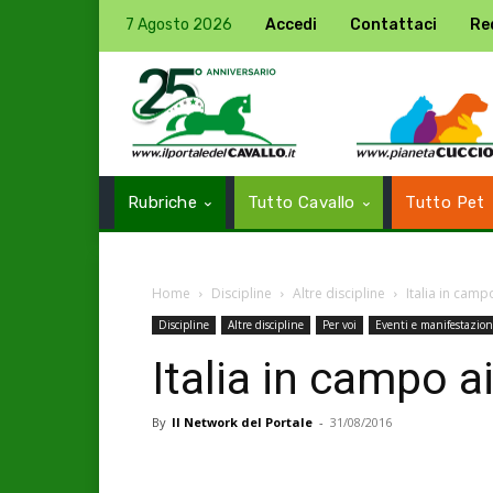
7 Agosto 2026
Accedi
Contattaci
Re
Rubriche
Tutto Cavallo
Tutto Pet
Home
Discipline
Altre discipline
Italia in camp
Discipline
Altre discipline
Per voi
Eventi e manifestazion
Italia in campo a
By
Il Network del Portale
-
31/08/2016