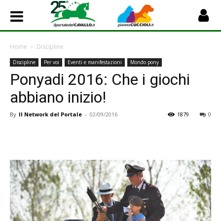
Home
Discipline
Discipline
Per voi
Eventi e manifestazioni
Mondo pony
Ponyadi 2016: Che i giochi
abbiano inizio!
By
Il Network del Portale
-
02/09/2016
1879
0