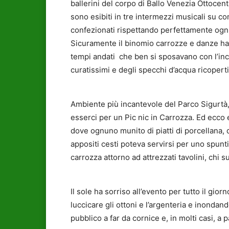
ballerini del corpo di Ballo Venezia Ottocent
sono esibiti in tre intermezzi musicali su c
confezionati rispettando perfettamente ogni
Sicuramente il binomio carrozze e danze ha p
tempi andati che ben si sposavano con l’incan
curatissimi e degli specchi d’acqua ricoperti
Ambiente più incantevole del Parco Sigurtà,
esserci per un Pic nic in Carrozza. Ed ecco e
dove ognuno munito di piatti di porcellana, di
appositi cesti poteva servirsi per uno spuntin
carrozza attorno ad attrezzati tavolini, chi s
Il sole ha sorriso all’evento per tutto il gior
luccicare gli ottoni e l’argenteria e inondan
pubblico a far da cornice e, in molti casi, a p