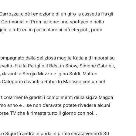
arrozza, cioè l’emozione di un giro a cassetta fra gli
o la Cerimonia di Premiazione: uno spettacolo nello
o a tutti ed in particolare ai più eleganti, primi
compagnato dalla deliziosa moglie Katia a d imporsi su
llo. Fra le Pariglie il Best in Show, Simone Gabrieli,
 davanti a Sergio Mozzo e Igino Soldi. Matteo
la Categoria davanti a Roberto Marasco con un bel
articolarmente graditi i complimenti della sig.ra Magda
ssimo anno e …se non c’eravate potete rivedere alcuni
orse TV che è rimasta tutto il giorno con noi…
arco Sigurtà andrà in onda in prima serata venerdì 30