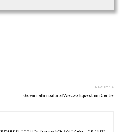
Next article
Giovani alla ribalta all’Arezzo Equestrian Centre
L PORTALE DEL CAVALLO e l'e-shop NON SOLO CAVALLO PIANETA