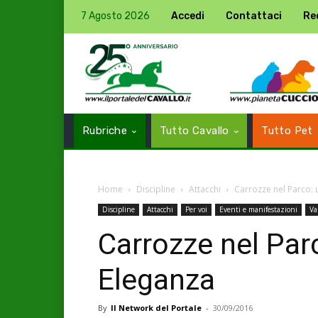
7 Agosto 2026
Accedi
Contattaci
Re
Rubriche
Tutto Cavallo
Tutto Pet
Home
Discipline
Attacchi
Carrozze nel Parco:
Discipline
Attacchi
Per voi
Eventi e manifestazioni
Va
Carrozze nel Par
Eleganza
By
Il Network del Portale
-
30/09/2016