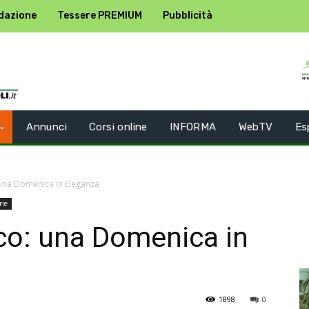
dazione
Tessere PREMIUM
Pubblicità
Annunci
Corsi online
INFORMA
WebTV
Es
 una Domenica in Eleganza
rie
co: una Domenica in
1898
0