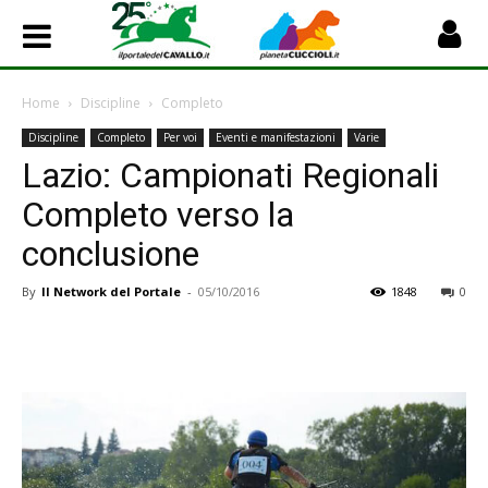
Home
Discipline
Completo
Discipline
Completo
Per voi
Eventi e manifestazioni
Varie
Lazio: Campionati Regionali
Completo verso la
conclusione
By
Il Network del Portale
-
05/10/2016
1848
0