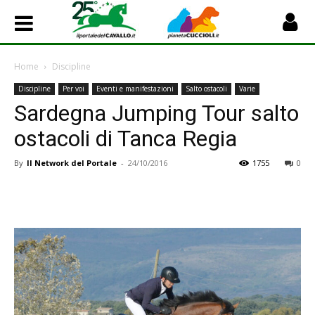
Home
Discipline
Discipline
Per voi
Eventi e manifestazioni
Salto ostacoli
Varie
Sardegna Jumping Tour salto
ostacoli di Tanca Regia
By
Il Network del Portale
-
24/10/2016
1755
0